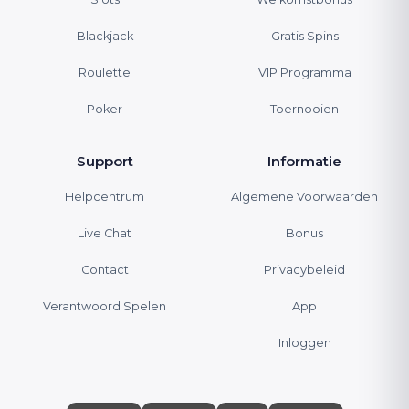
Blackjack
Gratis Spins
Roulette
VIP Programma
Poker
Toernooien
Support
Informatie
Helpcentrum
Algemene Voorwaarden
Live Chat
Bonus
Contact
Privacybeleid
Verantwoord Spelen
App
Inloggen