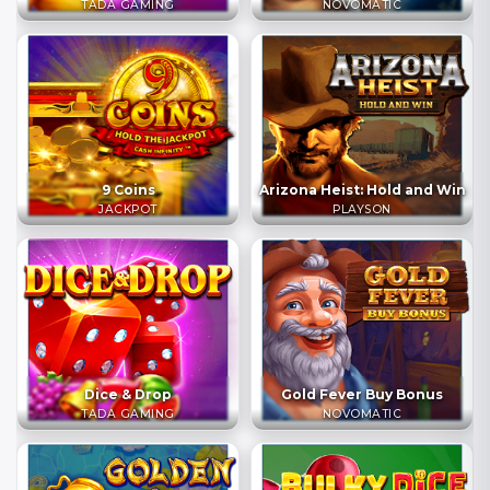
TADA GAMING
NOVOMATIC
9 Coins
Arizona Heist: Hold and Win
JACKPOT
PLAYSON
Dice & Drop
Gold Fever Buy Bonus
TADA GAMING
NOVOMATIC