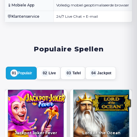
📱
Mobiele App
Volledig mobiel geoptimaliseerde browser
💬
Klantenservice
24/7 Live Chat + E-mail
Populaire Spellen
01
Populair
02
Live
03
Tafel
04
Jackpot
Jackpot Joker Fever
Lord of the Ocean