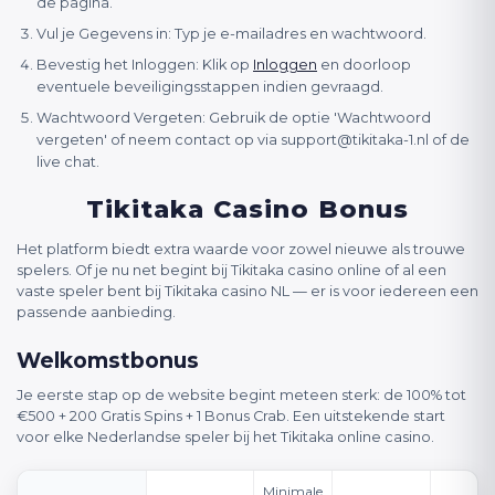
de pagina.
Vul je Gegevens in: Typ je e-mailadres en wachtwoord.
Bevestig het Inloggen: Klik op
Inloggen
en doorloop
eventuele beveiligingsstappen indien gevraagd.
Wachtwoord Vergeten: Gebruik de optie 'Wachtwoord
vergeten' of neem contact op via
support@tikitaka-1.nl
of de
live chat.
Tikitaka Casino Bonus
Het platform biedt extra waarde voor zowel nieuwe als trouwe
spelers. Of je nu net begint bij Tikitaka casino online of al een
vaste speler bent bij Tikitaka casino NL — er is voor iedereen een
passende aanbieding.
Welkomstbonus
Je eerste stap op de website begint meteen sterk: de 100% tot
€500 + 200 Gratis Spins + 1 Bonus Crab. Een uitstekende start
voor elke Nederlandse speler bij het Tikitaka online casino.
Minimale